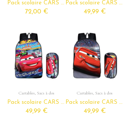
Pack scolaire CARS à composer pour classes de primaire – Cartable CARS + Trousse CARS + Lunchbox isotherme assortie
Pack scolaire CARS à composer pour classes de primaire – Cartable CARS + Trousse CARS assortie
72,00 €
49,99 €
Aperçu rapide
Aperçu rapide
Cartables, Sacs à dos
Cartables, Sacs à dos
Pack scolaire CARS à composer pour classes de primaire – Cartable CARS + Trousse CARS assortie
Pack scolaire CARS à composer pour classes de primaire – Cartable CARS + Trousse CARS assortie
49,99 €
49,99 €