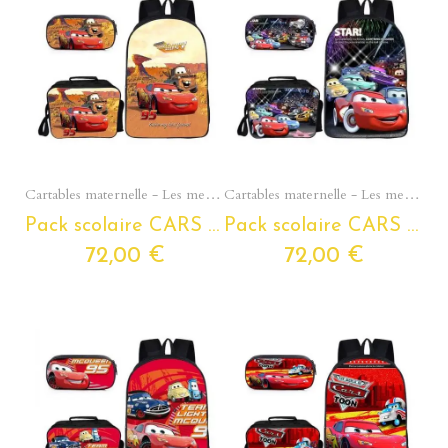
Aperçu rapide
Aperçu rapide
Cartables maternelle - Les meilleurs modèles pour les tout petits
Cartables maternelle - Les meilleurs modèles pour les tout petits
Pack scolaire CARS à composer pour classes de primaire – Cartable CARS + Trousse CARS + Lunchbox isotherme assortie
Pack scolaire CARS à composer pour classes de primaire – Cartable CARS + Trousse CARS + Lunchbox isotherme assortie
72,00 €
72,00 €