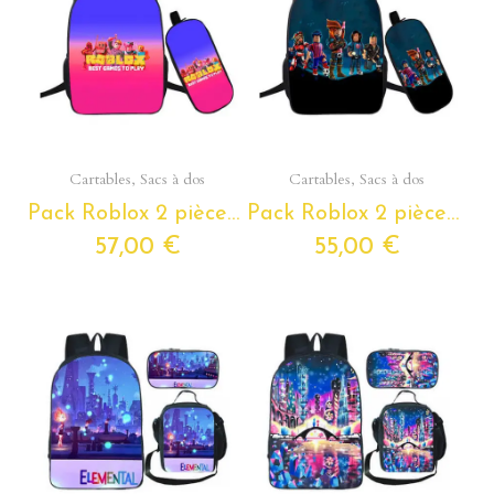
Aperçu rapide
Aperçu rapide
Cartables, Sacs à dos
Cartables, Sacs à dos
Pack Roblox 2 pièces – Sac à dos scolaire + trousse assortie
Pack Roblox 2 pièces – Sac à dos scolaire + trousse assortie
57,00 €
55,00 €