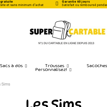
 gratuite
Garantie 60 jours
 site
et sans minimum d'achat
Satisfait ou remboursé pendan
 Sacs à dos
Trousses
Sacoches
Personnalisez!
s Sims
Les Sims