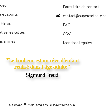
idéo
Formulaire de contact
e et sports
contact@supercartable.c
-Héros
FAQ
t séries cultes
CGV
ns animés
Mentions légales
"Le bonheur est un rêve d'enfant
réalisé dans l'âge adulte"
Sigmund Freud
Fait avec
par la team Supercartable