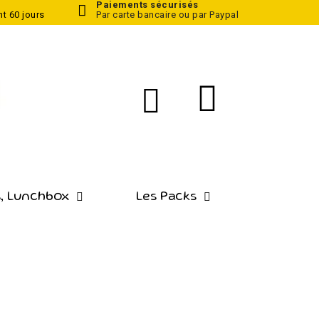
Paiements sécurisés
t 60 jours
Par carte bancaire ou par Paypal
, Lunchbox
Les Packs