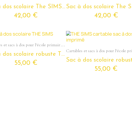
Sac à dos scolaire The SIMS pour enfants et ados
42,00 €
42,00 €
Aperçu rapide
Cartables et sacs à dos pour l'école primaire - Du cp au cm2
Aperçu rapide
Sac à dos scolaire robuste The SIMS - compartiment zippé - pour enfants et jeunes ados
55,00 €
55,00 €