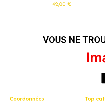
42,00 €
VOUS NE TRO
E
I
P
N
m
n
e
o
Coordonnées
Top cat