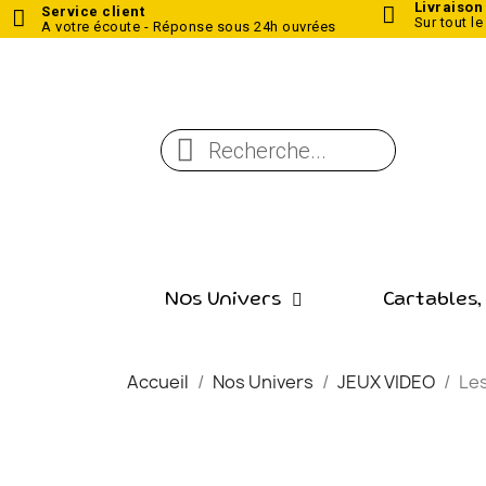
Livraison
Service client
Sur tout le
A votre écoute - Réponse sous 24h ouvrées
Nos Univers
Cartables,
Accueil
Nos Univers
JEUX VIDEO
Le