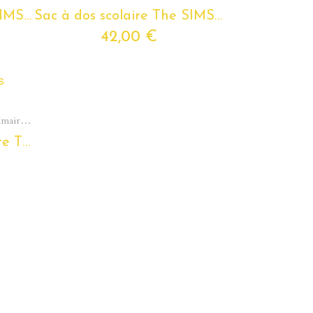
Sac à dos scolaire The SIMS pour enfants et ados
Sac à dos scolaire The SIMS pour enfants et ados
42,00 €
Cartables et sacs à dos pour l'école primaire - Du cp au cm2
Sac à dos scolaire robuste The SIMS - compartiment zippé - pour enfants et jeunes ados