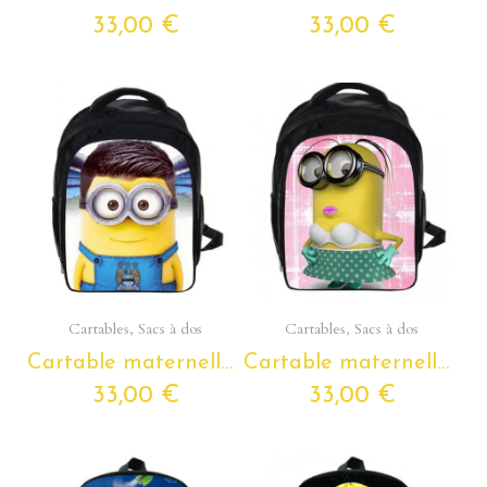
33,00 €
33,00 €
Aperçu rapide
Aperçu rapide
Cartables, Sacs à dos
Cartables, Sacs à dos
Cartable maternelle les minions petite section à grande section
Cartable maternelle les minions petite section à grande section
33,00 €
33,00 €