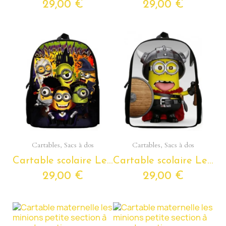
29,00 €
29,00 €
Aperçu rapide
Aperçu rapide
Cartables, Sacs à dos
Cartables, Sacs à dos
Cartable scolaire Les Minions – Sac à dos Les Minions pour enfants de 4 à 6 ans
Cartable scolaire Les Minions – Sac à dos Les Minions pour enfants de 4 à 6 ans
29,00 €
29,00 €