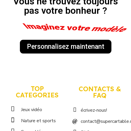
Vous ne trouvez toujours
pas votre bonheur ?
Personnalisez-le !
Personnalisez maintenant
TOP
CONTACTS &
CATEGORIES
FAQ
Jeux vidéo
écrivez-nous!
Nature et sports
contact@supercartable