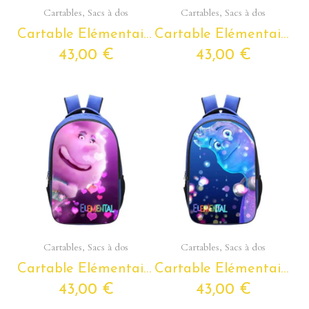
Aperçu rapide
Aperçu rapide
Cartables, Sacs à dos
Cartables, Sacs à dos
Cartable Elémentaire - sac à dos scolaire Elémentaire pour enfant - 2 formats maternelle et primaire
Cartable Elémentaire - sac à dos scolaire Elémentaire pour enfant - 2 formats maternelle et primaire
43,00 €
43,00 €
Aperçu rapide
Aperçu rapide
Cartables, Sacs à dos
Cartables, Sacs à dos
Cartable Elémentaire - sac à dos scolaire Elémentaire pour enfant - 2 formats maternelle et primaire
Cartable Elémentaire - sac à dos scolaire Elémentaire pour enfant - 2 formats maternelle et primaire
43,00 €
43,00 €