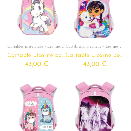
Aperçu rapide
Aperçu rapide
Cartables maternelle - Les meilleurs modèles pour les tout petits
Cartables maternelle - Les meilleurs modèles pour les tout petits
Cartable Licorne pour fille de 4 à 10 ans - 2 Formats au choix- Cartable Licorne maternelle - Cartable Licorne primaire
Cartable Licorne pour fille de 4 à 10 ans - 2 Formats au choix- Cartable Licorne maternelle - Cartable Licorne primaire
43,00 €
43,00 €