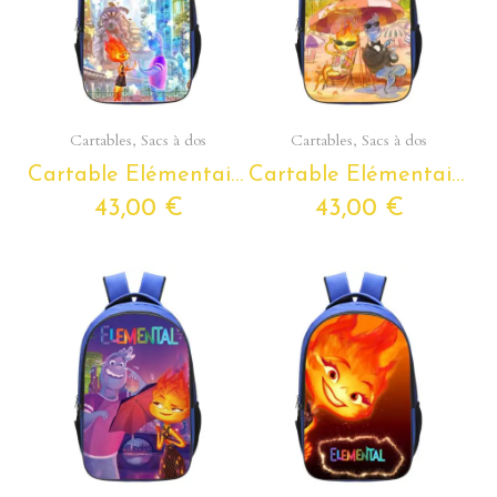
Aperçu rapide
Aperçu rapide
Cartables, Sacs à dos
Cartables, Sacs à dos
Cartable Elémentaire - sac à dos scolaire Elémentaire pour enfant - 2 formats maternelle et primaire
Cartable Elémentaire - sac à dos scolaire Elémentaire pour enfant - 2 formats maternelle et primaire
43,00 €
43,00 €