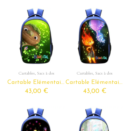
Aperçu rapide
Aperçu rapide
Cartables, Sacs à dos
Cartables, Sacs à dos
Cartable Elémentaire - sac à dos scolaire Elémentaire pour enfant - 2 formats maternelle et primaire
Cartable Elémentaire - sac à dos scolaire Elémentaire pour enfant - 2 formats maternelle et primaire
43,00 €
43,00 €