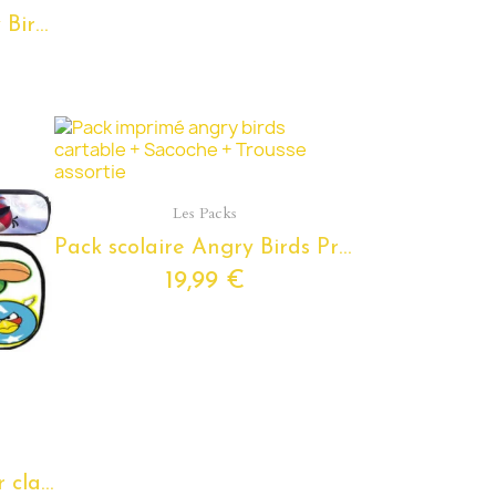
Sac à dos scolaire Angry Birds pour enfants de 6 ans 10 ans
Aperçu rapide
Les Packs
Pack scolaire Angry Birds Primaire à composer - Cartable Angry Birds, Sacoche et Trousse - pour enfants du Cp au Cm2
19,99 €
Trousse Angry birds pour classes de primaire et maternelle