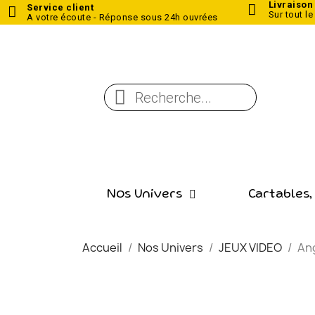
Livraison
Service client
Sur tout le
A votre écoute - Réponse sous 24h ouvrées
Nos Univers
Cartables,
Accueil
Nos Univers
JEUX VIDEO
Ang