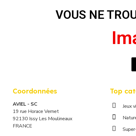
VOUS NE TRO
E
I
P
N
m
n
e
o
Coordonnées
Top cat
AVIEL - SC
Jeux v
19 rue Horace Vernet
Natur
92130 Issy Les Moulineaux
FRANCE
Super