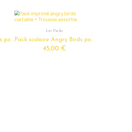
Aperçu rapide
Les Packs
Pack scolaire Angry Birds pour classes de maternelle - Cartable Angry Bird avec la trousse assortie
Pack scolaire Angry Birds pour classes de maternelle - Cartable Angry Bird avec la trousse assortie
45,00 €