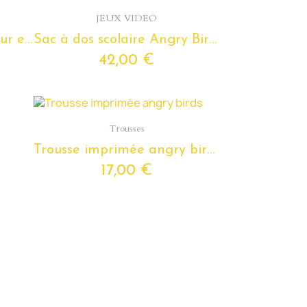
Aperçu rapide
JEUX VIDEO
Cartable Angry Birds pour enfants de maternelle
Sac à dos scolaire Angry Birds pour enfants de 6 ans 10 ans
42,00 €
Aperçu rapide
Trousses
Trousse imprimée angry birds
17,00 €