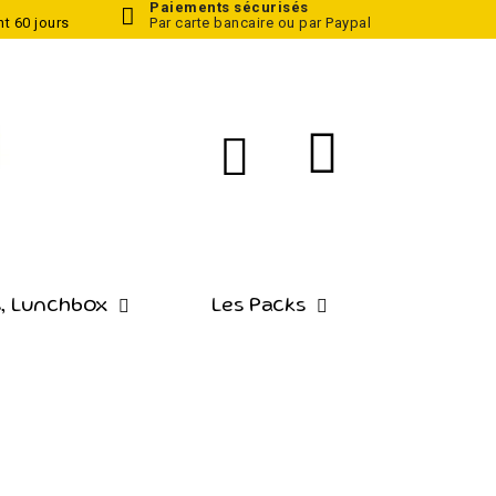
Paiements sécurisés
t 60 jours
Par carte bancaire ou par Paypal
, Lunchbox
Les Packs