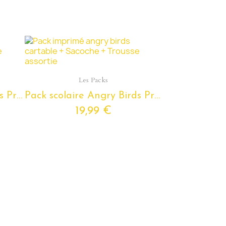
Aperçu rapide
Les Packs
Pack scolaire Angry Birds Primaire à composer - Cartable Angry Birds, Sacoche et Trousse - pour enfants du Cp au Cm2
Pack scolaire Angry Birds Primaire à composer - Cartable Angry Birds, Sacoche et Trousse - pour enfants du Cp au Cm2
19,99 €