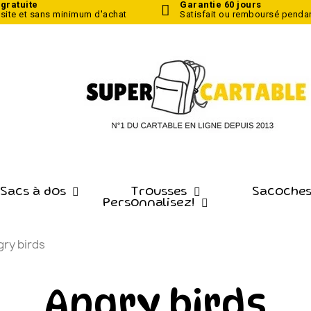
 gratuite
Garantie 60 jours
 site
et sans minimum d'achat
Satisfait ou remboursé pendan
 Sacs à dos
Trousses
Sacoches
Personnalisez!
ry birds
Angry birds