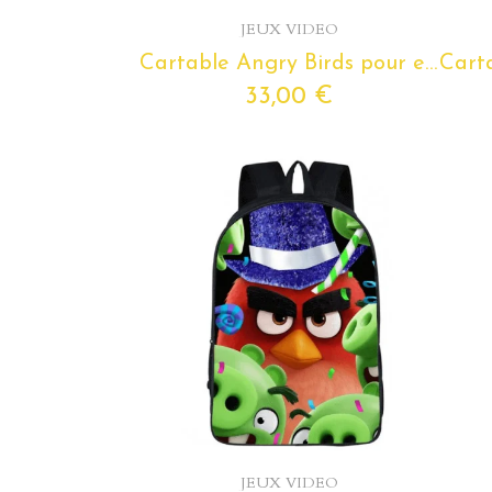
Aperçu rapide
JEUX VIDEO
Cartable Angry Birds pour enfants de maternelle
33,00 €
Aperçu rapide
JEUX VIDEO