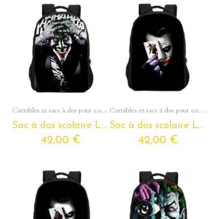
Aperçu rapide
Aperçu rapide
Cartables et sacs à dos pour collégiens et lycéens - Section Ados
Cartables et sacs à dos pour collégiens et lycéens - Section Ados
Sac à dos scolaire LE JOKER pour ados et étudiants
Sac à dos scolaire LE JOKER pour ados et étudiants
42,00 €
42,00 €