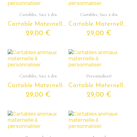
Aperçu rapide
Aperçu rapide
Cartables, Sacs à dos
Cartables, Sacs à dos
Cartable Maternelle ELEPHANT Personnalisable avec Prénom
Cartable Maternelle CHAT Personnalisable avec Prénom
29,00 €
29,00 €
Aperçu rapide
Aperçu rapide
Cartables, Sacs à dos
Personnalisez!
Cartable Maternelle COCCINELLE Personnalisable avec Prénom
Cartable Maternelle GRENOUILLE Personnalisable avec Prénom
29,00 €
29,00 €
Aperçu rapide
Aperçu rapide