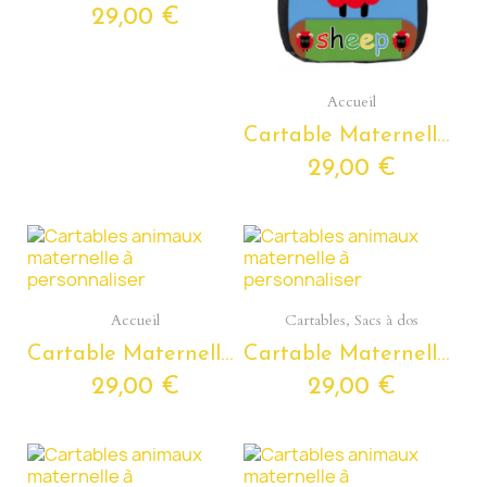
29,00 €
Aperçu rapide
Accueil
Cartable Maternelle Mouton Personnalisable avec Prénom
29,00 €
Aperçu rapide
Aperçu rapide
Accueil
Cartables, Sacs à dos
Cartable Maternelle LION Personnalisable avec Prénom
Cartable Maternelle OISEAU Personnalisable avec Prénom
29,00 €
29,00 €