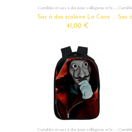
Aperçu rapide
Cartables et sacs à dos pour collégiens et lycéens - Section Ados
Sac à dos scolaire La Casa De Papel pour ados et étudiants
41,00 €
Aperçu rapide
Cartables et sacs à dos pour collégiens et lycéens - Section Ados