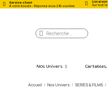
Livraison
Service client
Sur tout le
A votre écoute - Réponse sous 24h ouvrées
Nos Univers
Cartables,
Accueil
Nos Univers
SERIES & FILMS