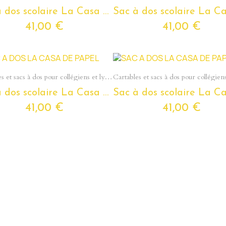
Sac à dos scolaire La Casa De Papel pour ados et étudiants
41,00 €
41,00 €
Aperçu rapide
Aperçu rapide
Cartables et sacs à dos pour collégiens et lycéens - Section Ados
Sac à dos scolaire La Casa De Papel pour ados et étudiants
41,00 €
41,00 €