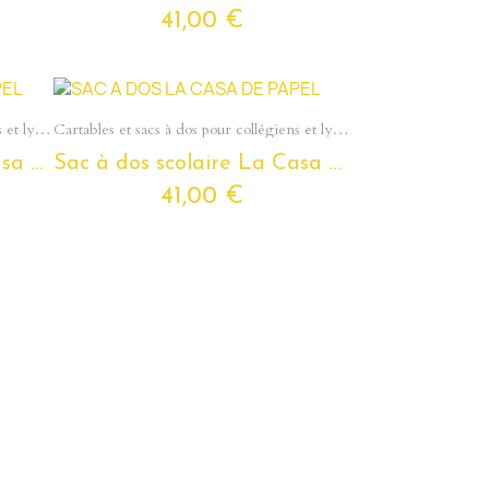
41,00 €
Aperçu rapide
Cartables et sacs à dos pour collégiens et lycéens - Section Ados
Cartables et sacs à dos pour collégiens et lycéens - Section Ados
Sac à dos scolaire La Casa De Papel pour ados et étudiants
Sac à dos scolaire La Casa De Papel 'El Professor' pour ados et étudiants
41,00 €