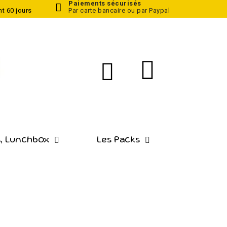
Paiements sécurisés
t 60 jours
Par carte bancaire ou par Paypal
, Lunchbox
Les Packs
l