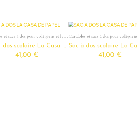
Aperçu rapide
Aperçu rapide
Cartables et sacs à dos pour collégiens et lycéens - Section Ados
Sac à dos scolaire La Casa De Papel pour ados et étudiants
41,00 €
41,00 €