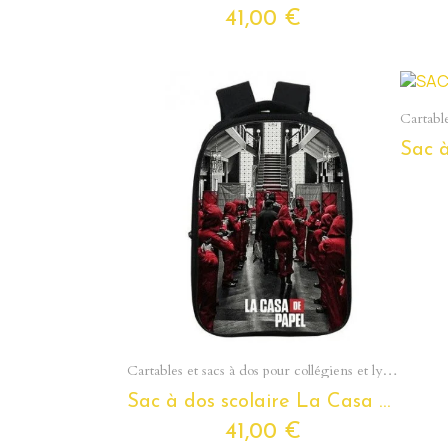
41,00 €
Aperçu rapide
Cartables et sacs à dos pour collégiens et lycéens - Section Ados
Sac à dos scolaire La Casa De Papel pour ados et étudiants
41,00 €