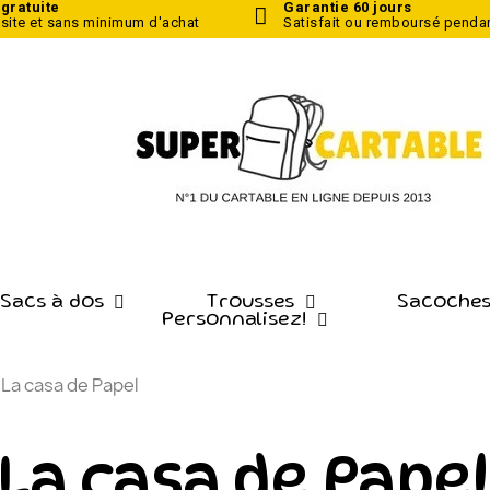
 gratuite
Garantie 60 jours
 site
et sans minimum d'achat
Satisfait ou remboursé pendan
 Sacs à dos
Trousses
Sacoches
Personnalisez!
La casa de Papel
La casa de Pape