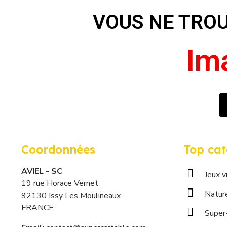
VOUS NE TRO
E
I
P
N
m
n
e
o
Coordonnées
Top cat
AVIEL - SC
Jeux v
19 rue Horace Vernet
Natur
92130 Issy Les Moulineaux
FRANCE
Super