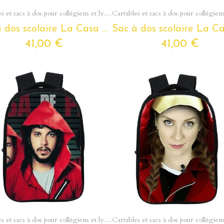
Aperçu rapide
Aperçu rapide
Cartables et sacs à dos pour collégiens et lycéens - Section Ados
Sac à dos scolaire La Casa De Papel pour ados et étudiants
41,00 €
41,00 €
Aperçu rapide
Aperçu rapide
Cartables et sacs à dos pour collégiens et lycéens - Section Ados