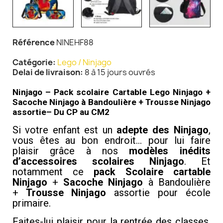
Référence
NINEHF88
Catégorie
Lego / Ninjago
Delai de livraison
8 à 15 jours ouvrés
Ninjago – Pack scolaire Cartable Lego Ninjago +
Sacoche Ninjago à Bandoulière + Trousse Ninjago
assortie– Du CP au CM2
Si votre enfant est un
adepte des Ninjago
,
vous êtes au bon endroit… pour lui faire
plaisir grâce à nos
modèles inédits
d’accessoires scolaires Ninjago
. Et
notamment ce
pack Scolaire cartable
Ninjago
+
Sacoche Ninjago
à Bandoulière
+
Trousse Ninjago
assortie pour école
primaire.
Faites-lui plaisir pour la rentrée des classes,