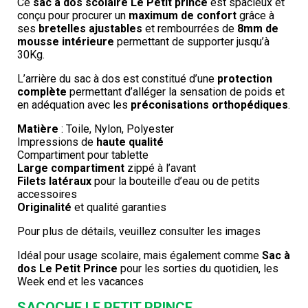
Ce
sac à dos scolaire Le Petit prince
est spacieux et
conçu pour procurer un
maximum de confort
grâce à
ses
bretelles ajustables
et rembourrées de
8mm de
mousse intérieure
permettant de supporter jusqu’à
30Kg.
L’arrière du sac à dos est constitué d’une
protection
complète
permettant d’alléger la sensation de poids et
en adéquation avec les
préconisations orthopédiques
.
Matière
: Toile, Nylon, Polyester
Impressions de
haute qualité
Compartiment pour tablette
Large compartiment
zippé à l’avant
Filets latéraux
pour la bouteille d’eau ou de petits
accessoires
Originalité
et qualité garanties
Pour plus de détails, veuillez consulter les images
Idéal pour usage scolaire, mais également comme
Sac à
dos Le Petit Prince
pour les sorties du quotidien, les
Week end et les vacances
SACOCHE LE PETIT PRINCE