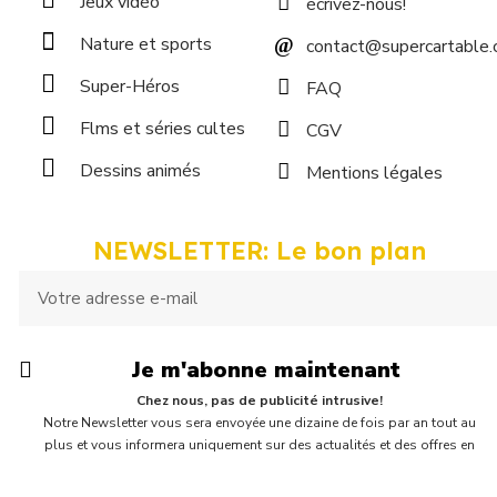
Jeux vidéo
écrivez-nous!
Nature et sports
contact@supercartable
Super-Héros
FAQ
Flms et séries cultes
CGV
Dessins animés
Mentions légales
NEWSLETTER: Le bon plan
Je m'abonne maintenant
Chez nous, pas de publicité intrusive!
Notre Newsletter vous sera envoyée une dizaine de fois par an tout au
plus et vous informera uniquement sur des actualités et des offres en
cours chez Supercartable! Vous y trouverez parfois une petite surprise,
comme un bon d'achat ou un coupon de réduction ;)