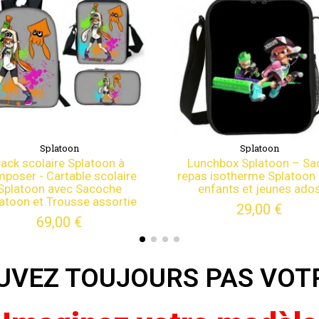
Splatoon
Splatoon
Lunchbox Splatoon – Sac à
Pack scolaire Spla
repas isotherme Splatoon pour
composer - Cartable 
enfants et jeunes ados
Splatoon avec Sa
Splatoon et Trousse 
29,00 €
69,00 €
UVEZ TOUJOURS PAS VOT