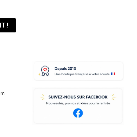
èle
T !
om