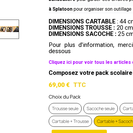
à Splatoon
pour organiser son outillage 
DIMENSIONS CARTABLE
: 44 c
DIMENSIONS TROUSSE :
20 cm
DIMENSIONS SACOCHE :
25 cm
Pour plus d'information, merci
dessous
Cliquez ici pour voir tous les article
Composez votre pack scolaire 
69,00 €
TTC
Choix du Pack
Trousse seule
Sacoche seule
Carta
Cartable + Trousse
Cartable + Sacoch