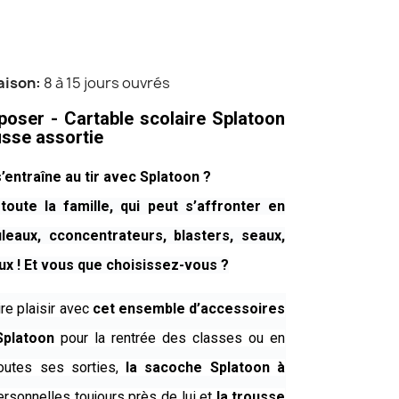
raison
8 à 15 jours ouvrés
oser - Cartable scolaire Splatoon
sse assortie
’entraîne au tir avec Splatoon ?
oute la famille, qui peut s’affronter en
leaux, cconcentrateurs, blasters, seaux,
x ! Et vous que choisissez-vous ?
ire plaisir avec
cet ensemble d’accessoires
 Splatoon
pour la rentrée des classes ou en
outes ses sorties,
la sacoche Splatoon à
rsonnelles toujours près de lui et
la trousse