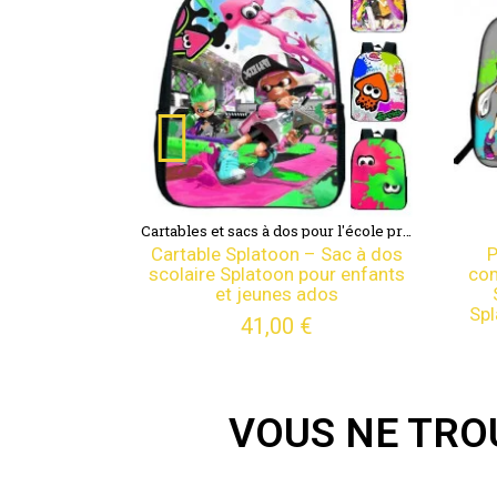
Cartables et sacs à dos pour l'école primaire - Du cp au cm2
Splatoon
oon – Sac à dos
Pack scolaire Splatoon à
oon pour enfants
composer - Cartable scolaire
nes ados
Splatoon avec Sacoche
Splatoon et Trousse assortie
00 €
69,00 €
VOUS NE TRO