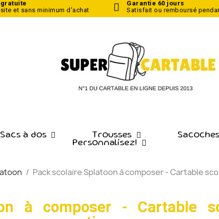
 gratuite
Garantie 60 jours
 site
et sans minimum d'achat
Satisfait ou remboursé pendan
 Sacs à dos
Trousses
Sacoches
Personnalisez!
latoon
Pack scolaire Splatoon à composer - Cartable sco
oon à composer - Cartable sc