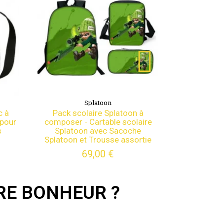
Splatoon
toon à
Pack scolaire Splatoon à
Pac
scolaire
composer - Cartable scolaire
compo
coche
Splatoon avec Sacoche
Sp
assortie
Splatoon et Trousse assortie
Splat
17,00 €
RE BONHEUR ?