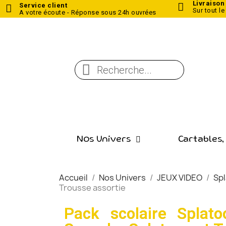
Livraison
Service client
Sur tout le
A votre écoute - Réponse sous 24h ouvrées
Nos Univers
Cartables,
Accueil
Nos Univers
JEUX VIDEO
Sp
Trousse assortie
Pack scolaire Splat