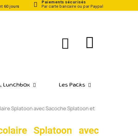
Paiements sécurisés
t 60 jours
Par carte bancaire ou par Paypal
, Lunchbox
Les Packs
laire Splatoon avec Sacoche Splatoon et
olaire Splatoon avec