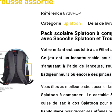
rousse assortie
Référence
8Y28HOP
Catégorie
Splatoon
Delai de liv
Pack scolaire Splatoon à comp
avec Sacoche Splatoon et Trou
Votre enfant est scotché à sa WII et s
Ce jeu est un incontournable pour t
s’amusant à l’aide de lanceurs, rou
badigeonneurs ou encore des pinceau
Vous êtes au meilleur endroit pour lui fa
Splatoon à composer
: Le
cartable
guise de
sac à dos Splatoon
pour t
bandoulière
pour garder ses affaires pe