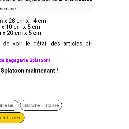
scolaire.
m x 28 cm x 14 cm
 x 10 cm x 5 cm
 x 20 cm x 5 cm
.
 de voir le détail des articles ci-
s de bagagerie Splatoon!
Splatoon maintenant !
ble seul
Sacoche + Trousse
e + Trousse