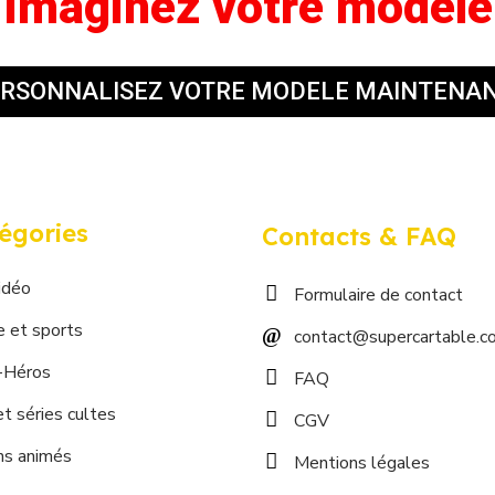
Imaginez votre mod
RSONNALISEZ VOTRE MODELE MAINTENAN
égories
Contacts & FAQ
idéo
Formulaire de contact
e et sports
contact@supercartable.c
-Héros
FAQ
t séries cultes
CGV
ns animés
Mentions légales